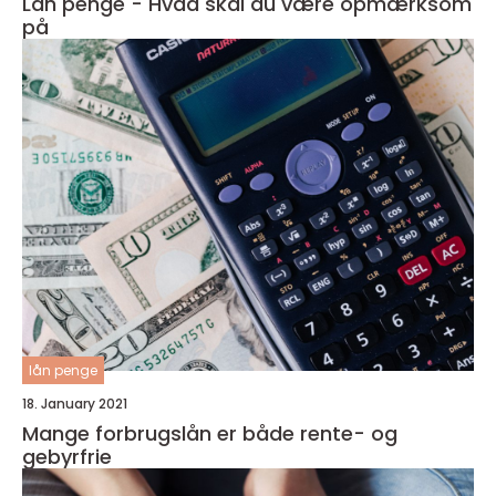
Lån penge - Hvad skal du være opmærksom
på
lån penge
18. January 2021
Mange forbrugslån er både rente- og
gebyrfrie