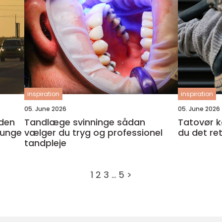
inspiration
inspiration
05. June 2026
05. June 2026
den
Tandlæge svinninge sådan
Tatovør københ
tunge
vælger du tryg og professionel
du det re
tandpleje
1
2
3
…
5
>