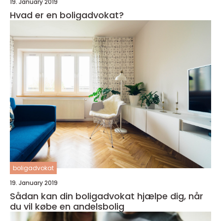
19. January 2019
Hvad er en boligadvokat?
boligadvokat
19. January 2019
Sådan kan din boligadvokat hjælpe dig, når
du vil købe en andelsbolig