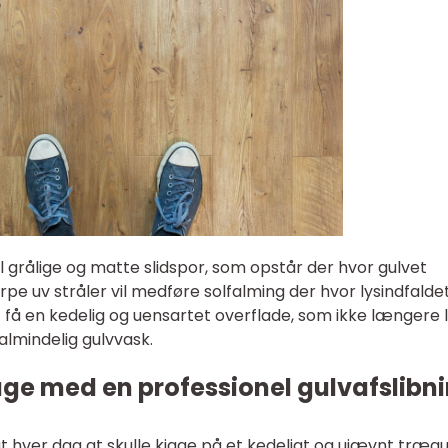
il grålige og matte slidspor, som opstår der hvor gulvet
e uv stråler vil medføre solfalming der hvor lysindfalde
igt få en kedelig og uensartet overflade, som ikke længere 
lmindelig gulvvask.
lbage med en professionel gulvafslibn
gt hver dag at skulle kigge på et kedeligt og ujævnt trægul