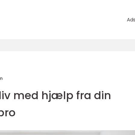
Ad
en
 liv med hjælp fra din
bro