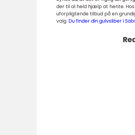
der til al held hjælp at hente. Ho
uforpligtende tilbud på en grundi
valg.
Du finder din gulvsliber i S
Rea