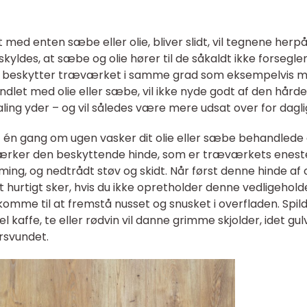
med enten sæbe eller olie, bliver slidt, vil tegnene herp
kyldes, at sæbe og olie hører til de såkaldt ikke forsegl
ke beskytter træværket i samme grad som eksempelvis m
andlet med olie eller sæbe, vil ikke nyde godt af den hårde
maling yder – og vil således være mere udsat over for daglig
st én gang om ugen vasker dit olie eller sæbe behandlede 
ærker den beskyttende hinde, som er træværkets enest
ing, og nedtrådt støv og skidt. Når først denne hinde af o
t hurtigt sker, hvis du ikke opretholder denne vedligehold
t komme til at fremstå nusset og snusket i overfladen. Spild
affe, te eller rødvin vil danne grimme skjolder, idet gul
rsvundet.