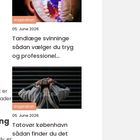
inspiration
05. June 2026
Tandlæge svinninge
sådan vælger du tryg
og professionel
tandpleje
t er
lader
inspiration
05. June 2026
ing
Tatovør københavn
sådan finder du det
v, er