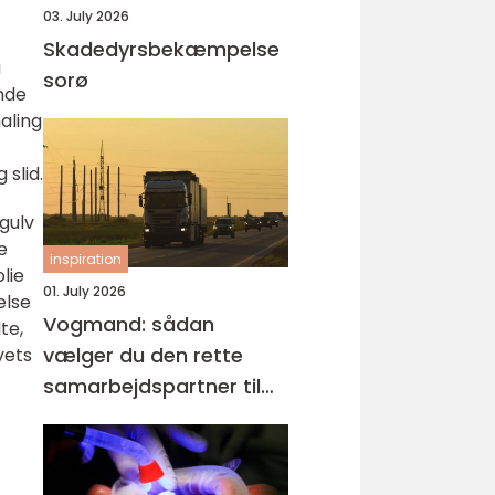
03. July 2026
Skadedyrsbekæmpelse
å
sorø
ende
aling
 slid.
gulv
e
inspiration
lie
01. July 2026
else
Vogmand: sådan
te,
vælger du den rette
vets
samarbejdspartner til
tunge opgaver