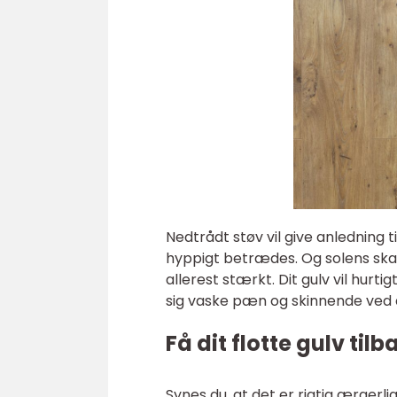
Nedtrådt støv vil give anledning t
hyppigt betrædes. Og solens skarp
allerest stærkt. Dit gulv vil hurt
sig vaske pæn og skinnende ved a
Få dit flotte gulv ti
Synes du, at det er rigtig ærgerli