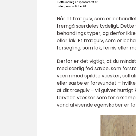
Når et trægulv, som er behandlet 
fremgå særdeles tydeligt. Dette s
behandlings typer, og derfor ik
eller lak. Et trægulv, som er beh
forsegling, som lak, fernis eller 
Derfor er det vigtigt, at du mind
med særlig fed sæbe, som forst
værn imod spildte væsker, solfalm
eller sæbe er forsvundet – hvilke
af dit trægulv – vil gulvet hurtig
farvede væsker som for eksempel k
vand afvisende egenskaber er fo