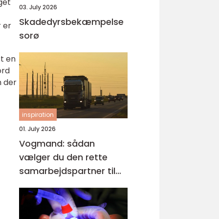
get
03. July 2026
Skadedyrsbekæmpelse
 er
sorø
st en
ord
n der
inspiration
01. July 2026
Vogmand: sådan
vælger du den rette
samarbejdspartner til
tunge opgaver