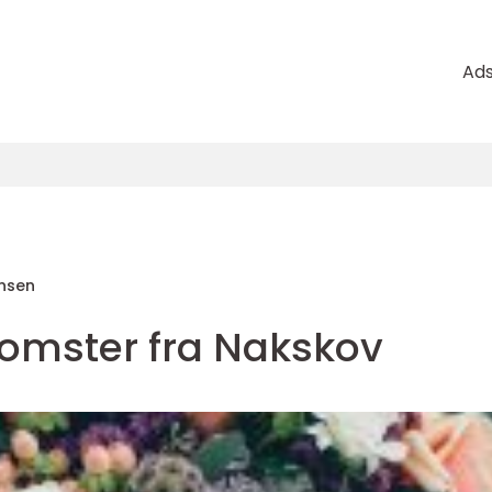
Ad
nsen
lomster fra Nakskov