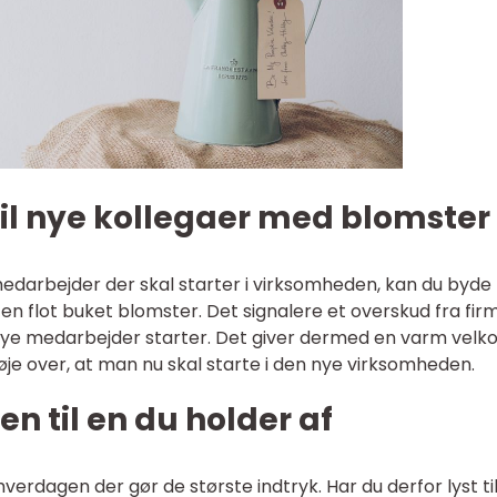
l nye kollegaer med blomster
 medarbejder der skal starter i virksomheden, kan du byde
lot buket blomster. Det signalere et overskud fra fir
 nye medarbejder starter. Det giver dermed en varm velk
je over, at man nu skal starte i den nye virksomheden.
n til en du holder af
 hverdagen der gør de største indtryk. Har du derfor lyst til