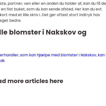
te, partner, ven eller en anden du holder af, kan du få d
e en flot buket, som du kan sende afsted. Her kan du evt.
rt med et lille skriv i. Det gør oftest stort indtryk hos
eget bedre.
lle blomster i Nakskov og
terhandler, som kan hjælpe med blomster i Nakskov, kan 
.dk
d more articles here