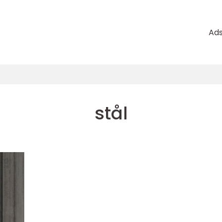
Ad
stål