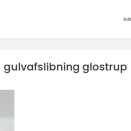
Ad
gulvafslibning glostrup