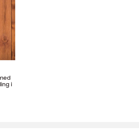
 med
ing i