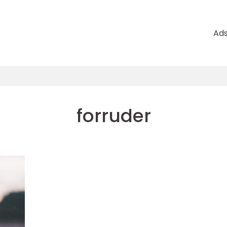
Ad
forruder