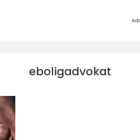
Ad
eboligadvokat