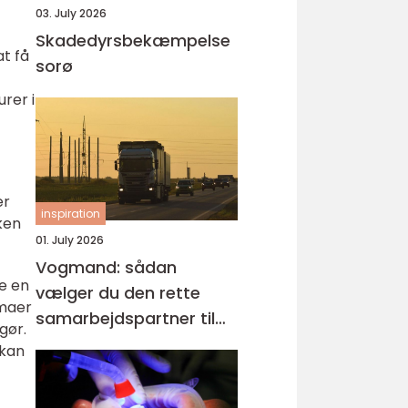
03. July 2026
Skadedyrsbekæmpelse
at få
sorø
rer i
er
inspiration
ken
01. July 2026
Vogmand: sådan
re en
vælger du den rette
rmaer
samarbejdspartner til
gør.
tunge opgaver
 kan