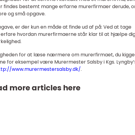
 Der findes bestemt mange erfarne murerfirmaer derude, 
ore og små opgave.
opgave, er der kun en måde at finde ud af på: Ved at tage
u erfare hvordan murerfirmaerne står klar til at hjælpe di
rkelighed.
uligheden for at læse nærmere om murerfirmaet, du kigge
ne for eksempel være Murermester Salsby i Kgs. Lyngby’
ttp://www.murermestersalsby.dk/
.
d more articles here