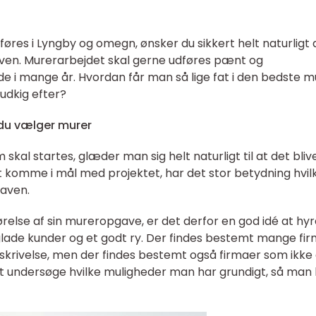
res i Lyngby og omegn, ønsker du sikkert helt naturligt 
ven. Murerarbejdet skal gerne udføres pænt og
lde i mange år. Hvordan får man så lige fat i den bedste mu
udkig efter?
u vælger murer
kal startes, glæder man sig helt naturligt til at det bliv
gt komme i mål med projektet, har det stor betydning hvil
aven.
dførelse af sin mureropgave, er det derfor en god idé at hy
lade kunder og et godt ry. Der findes bestemt mange fi
skrivelse, men der findes bestemt også firmaer som ikke 
d at undersøge hvilke muligheder man har grundigt, så man