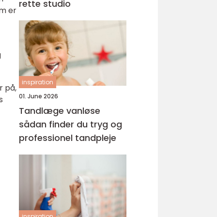
rette studio
om er
g
inspiration
r på,
01. June 2026
s
Tandlæge vanløse
sådan finder du tryg og
professionel tandpleje
inspiration