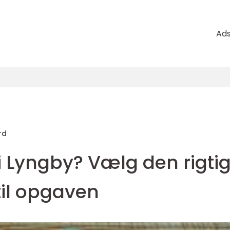
Ad
rd
i Lyngby? Vælg den rigti
il opgaven