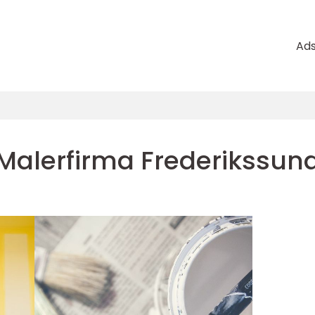
Ad
Malerfirma Frederikssun