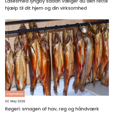
Låsesmed lyngby sådan vælger du den rette
hjælp til dit hjem og din virksomhed
inspiration
02. May 2026
Røgeri: smagen af hav, røg og håndværk